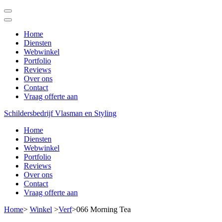
Ga
naar
inhoud
Home
(Druk
Diensten
enter)
Webwinkel
Portfolio
Reviews
Over ons
Contact
Vraag offerte aan
Schildersbedrijf Vlasman en Styling
Home
Diensten
Webwinkel
Portfolio
Reviews
Over ons
Contact
Vraag offerte aan
Home
>
Winkel
>
Verf
>
066 Morning Tea